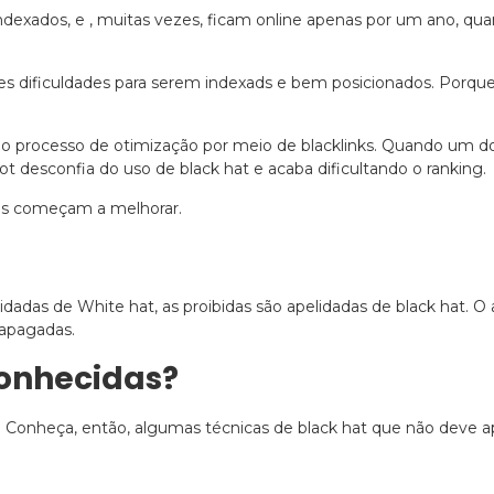
ndexados, e , muitas vezes, ficam online apenas por um ano, qu
 dificuldades para serem indexads e bem posicionados. Porqu
ar o processo de otimização por meio de blacklinks. Quando um
t desconfia do uso de black hat e acaba dificultando o ranking.
sas começam a melhorar.
das de White hat, as proibidas são apelidadas de black hat. O 
apagadas.
conhecidas?
 Conheça, então, algumas técnicas de black hat que não deve ap