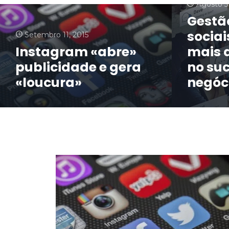
Agosto 3
Gestã
sociai
Setembro 11, 2015
Instagram «abre»
mais 
publicidade e gera
no su
«loucura»
negóc