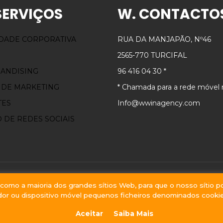
SERVIÇOS
W. CONTACTO
IDADE CORPORATIVA
RUA DA MANJAPÃO, Nº46
2565-770 TURCIFAL
ANDISING
96 416 04 30 *
 DE MARKETING
* Chamada para a rede móvel 
TES
Info@wwinagency.com
 DE REDES SOCIAIS
omo a maioria dos grandes sítios Web, para que o nosso sítio p
© 2019 W - We
or ou dispositivo móvel pequenos ficheiros denominados cooki
Aceitar
Saiba Mais