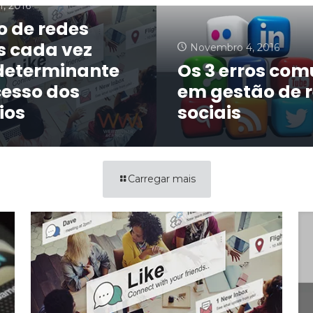
1, 2016
o de redes
s cada vez
Novembro 4, 2016
determinante
Os 3 erros co
cesso dos
em gestão de 
ios
sociais
Carregar mais