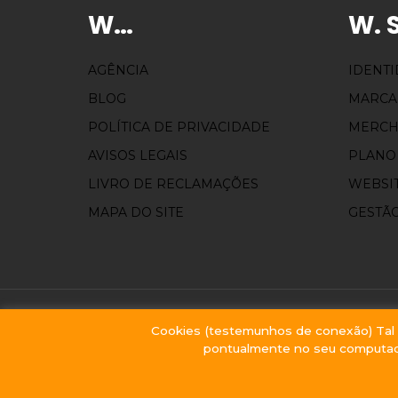
W…
W. 
AGÊNCIA
IDENT
BLOG
MARCA
POLÍTICA DE PRIVACIDADE
MERCH
AVISOS LEGAIS
PLANO
LIVRO DE RECLAMAÇÕES
WEBSI
MAPA DO SITE
GESTÃO
Cookies (testemunhos de conexão) Tal c
pontualmente no seu computad
Ficha do projecto 2016
|
Ficha do projecto 2021