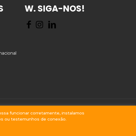
S
W. SIGA-NOS!
nacional
ossa funcionar corretamente, instalamos
b Winner Agency | Todos os Direitos Reservados.
es ou testemunhos de conexão.