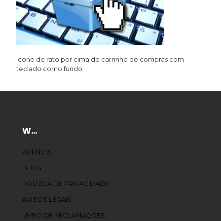
icone de rato por cima de carrinho de compras com
teclado como fundo
W…
AGÊNCIA
BLOG
POLÍTICA DE PRIVACIDADE
AVISOS LEGAIS
LIVRO DE RECLAMAÇÕES