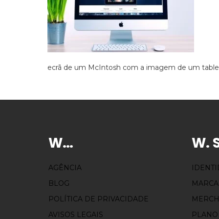
ecrã de um McIntosh com a imagem de um table
W…
W. 
AGÊNCIA
IDENT
BLOG
MARCA
POLÍTICA DE PRIVACIDADE
MERCH
AVISOS LEGAIS
PLANO