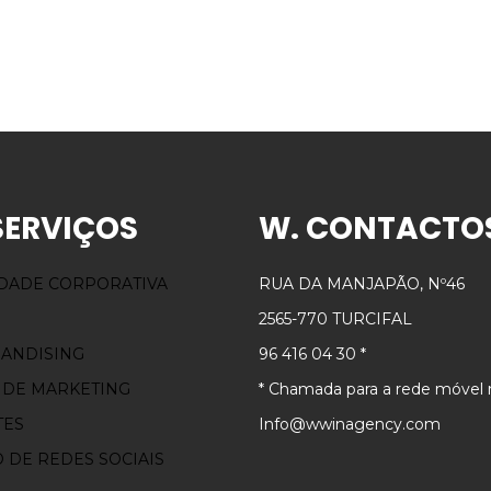
SERVIÇOS
W. CONTACTO
IDADE CORPORATIVA
RUA DA MANJAPÃO, Nº46
2565-770 TURCIFAL
ANDISING
96 416 04 30 *
 DE MARKETING
* Chamada para a rede móvel 
TES
Info@wwinagency.com
 DE REDES SOCIAIS