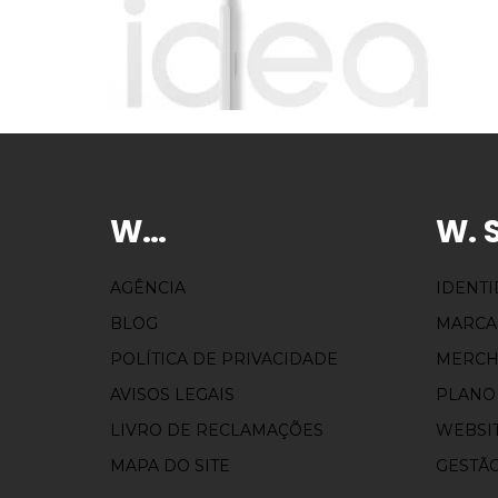
W…
W. 
AGÊNCIA
IDENT
BLOG
MARCA
POLÍTICA DE PRIVACIDADE
MERCH
AVISOS LEGAIS
PLANO
LIVRO DE RECLAMAÇÕES
WEBSI
MAPA DO SITE
GESTÃO