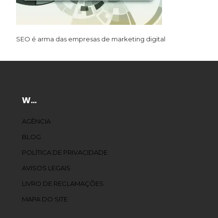
SEO é arma das empresas de marketing digital
W…
AGÊNCIA
BLOG
POLÍTICA DE PRIVACIDADE
AVISOS LEGAIS
LIVRO DE RECLAMAÇÕES
MAPA DO SITE