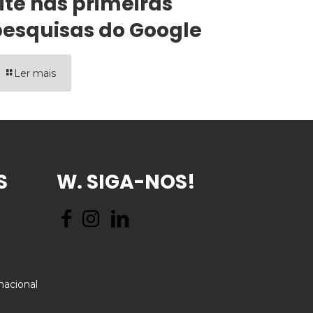
ite nas primeiras
esquisas do Google
Ler mais
S
W. SIGA-NOS!
nacional