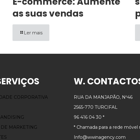
E-commerce: Aumente
s
as suas vendas
p
Ler mais
SERVIÇOS
W. CONTACTO
IDADE CORPORATIVA
RUA DA MANJAPÃO, Nº46
2565-770 TURCIFAL
ANDISING
96 416 04 30 *
 DE MARKETING
* Chamada para a rede móvel 
TES
Info@wwinagency.com