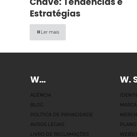
Chave: Tendências e
Estratégias
Ler mais
W…
W. 
AGÊNCIA
IDENT
BLOG
MARCA
POLÍTICA DE PRIVACIDADE
MERCH
AVISOS LEGAIS
PLANO
LIVRO DE RECLAMAÇÕES
WEBSI