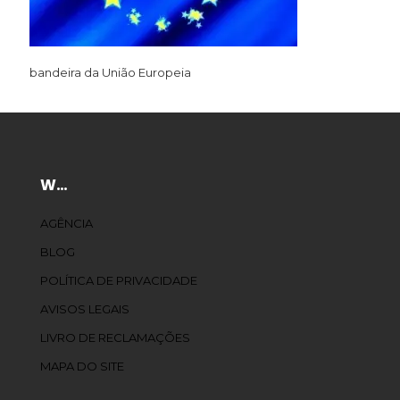
bandeira da União Europeia
W…
AGÊNCIA
BLOG
POLÍTICA DE PRIVACIDADE
AVISOS LEGAIS
LIVRO DE RECLAMAÇÕES
MAPA DO SITE