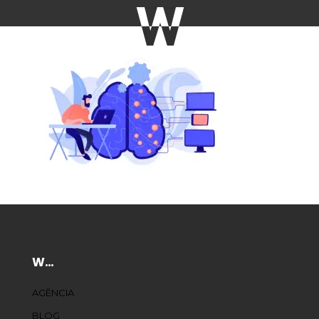
W…
AGÊNCIA
BLOG