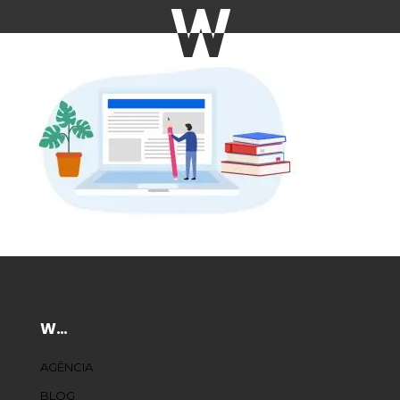
W…
AGÊNCIA
BLOG