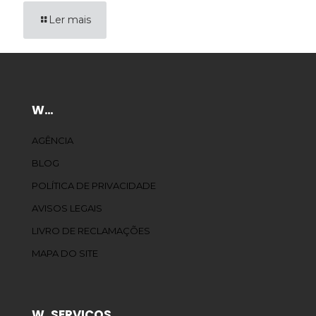
Ler mais
W…
AGÊNCIA
BLOG
POLÍTICA DE PRIVACIDADE
AVISOS LEGAIS
LIVRO DE RECLAMAÇÕES
MAPA DO SITE
W. SERVIÇOS