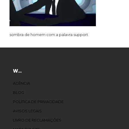
sombra de homem com a palavra support
W…
AGÊNCIA
BLOG
POLÍTICA DE PRIVACIDADE
AVISOS LEGAIS
LIVRO DE RECLAMAÇÕES