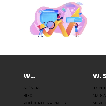
W…
W. 
AGÊNCIA
IDENT
BLOG
MARCA
POLÍTICA DE PRIVACIDADE
MERCH