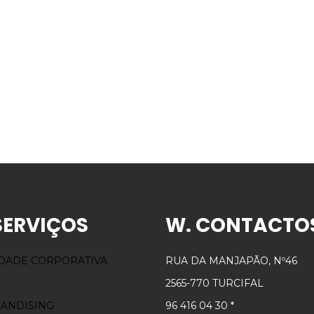
SERVIÇOS
W. CONTACTO
IDADE CORPORATIVA
RUA DA MANJAPÃO, Nº46
2565-770 TURCIFAL
ANDISING
96 416 04 30 *