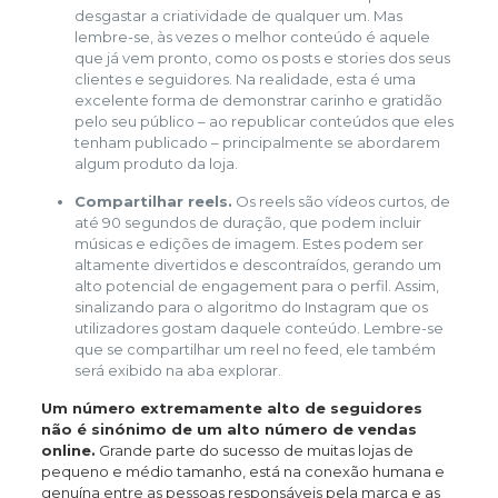
desgastar a criatividade de qualquer um. Mas
lembre-se, às vezes o melhor conteúdo é aquele
que já vem pronto, como os posts e stories dos seus
clientes e seguidores. Na realidade, esta é uma
excelente forma de demonstrar carinho e gratidão
pelo seu público – ao republicar conteúdos que eles
tenham publicado – principalmente se abordarem
algum produto da loja.
Compartilhar reels.
Os reels são vídeos curtos, de
até 90 segundos de duração, que podem incluir
músicas e edições de imagem. Estes podem ser
altamente divertidos e descontraídos, gerando um
alto potencial de engagement para o perfil. Assim,
sinalizando para o algoritmo do Instagram que os
utilizadores gostam daquele conteúdo. Lembre-se
que se compartilhar um reel no feed, ele também
será exibido na aba explorar.
Um número extremamente alto de seguidores
não é sinónimo de um alto número de vendas
online.
Grande parte do sucesso de muitas lojas de
pequeno e médio tamanho, está na conexão humana e
genuína entre as pessoas responsáveis pela marca e as