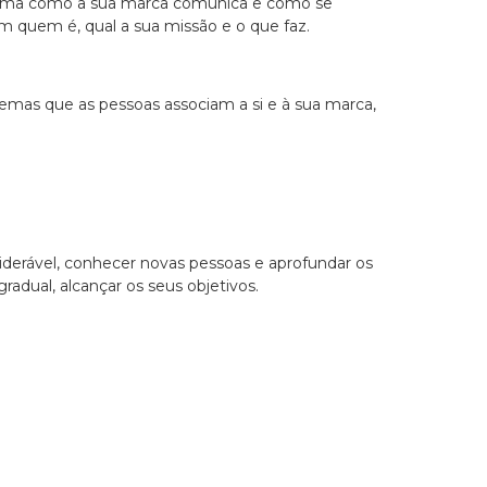
 forma como a sua marca comunica e como se
 quem é, qual a sua missão e o que faz.
temas que as pessoas associam a si e à sua marca,
derável, conhecer novas pessoas e aprofundar os
adual, alcançar os seus objetivos.