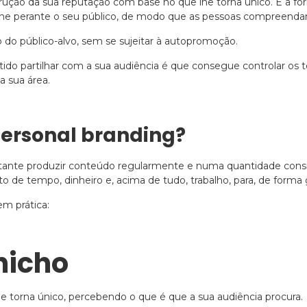
strução da sua reputação com base no que lhe torna único. É a
one perante o seu público, de modo que as pessoas compreendam
 do público-alvo, sem se sujeitar à autopromoção.
ido partilhar com a sua audiência é que consegue controlar os 
 sua área.
ersonal branding?
ortante produzir conteúdo regularmente e numa quantidade consi
de tempo, dinheiro e, acima de tudo, trabalho, para, de forma gr
em prática:
 nicho
he torna único, percebendo o que é que a sua audiência procura.